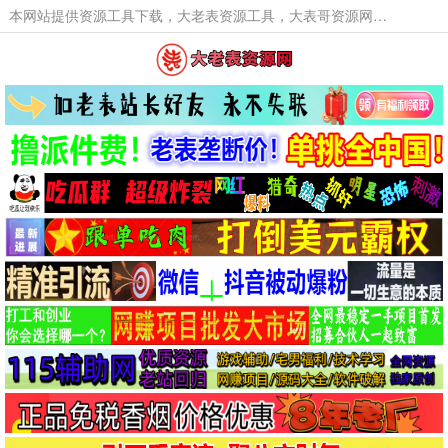
本网站提供资源工具下载，大老表资源工具，大表哥资源网软件工具，大老表资源下载，活动线报福利资源分享,活动线报，大型网游经典游戏，网络热门技术游戏辅助交流与分享。