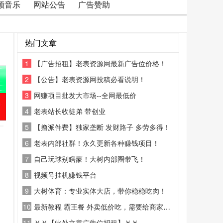
频音乐
网站公告
广告赞助
热门文章
1
【广告招租】老表资源网最新广告位价格！
2
【公告】老表资源网投稿必看说明！
3
网赚项目批发大市场--全网最低价
4
老表站长收徒弟 带创业
5
【撸派件费】独家垄断 发财路子 多劳多得！
6
老表内部社群！永久更新各种赚钱项目！
7
自己玩球别瞎蒙！大树内部圈带飞！
8
视频号挂机赚钱平台
9
大树体育：专业实体大店，带你稳稳吃肉！
10
最新教程 霸王餐 外卖低价吃，需要给商家好评
11
￥￥【此处文章广告位招租】￥￥