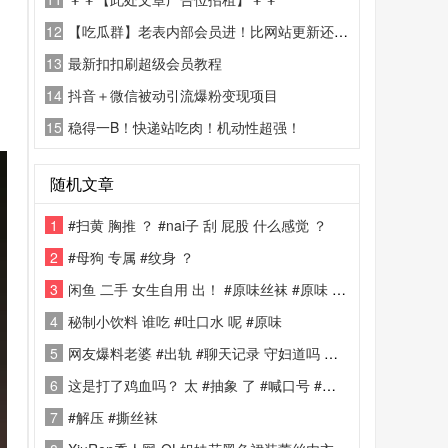
12
【吃瓜群】老表内部会员进！比网站更新还精彩！
13
最新扣扣刷超级会员教程
14
抖音＋微信被动引流爆粉变现项目
15
稳得一B！快递站吃肉！机动性超强！
随机文章
1
#扫黄 胸推 ？ #nai子 刮 屁股 什么感觉 ？
2
#母狗 专属 #纹身 ？
3
闲鱼 二手 女生自用 出！ #原味丝袜 #原味 #恋物
4
秘制小饮料 谁吃 #吐口水 呢 #原味
5
网友爆料老婆 #出轨 #聊天记录 守妇道吗 跳跳糖 都出来了 ！
6
这是打了鸡血吗？ 太 #抽象 了 #喊口号 #很有精神
7
#解压 #撕丝袜