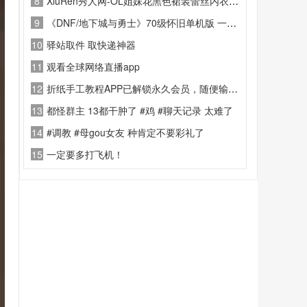
8
XiuRen秀人网-OL姐妹花黑色裙装蕾丝内衣-2024.12.31
9
《DNF/地下城与勇士》70级怀旧单机版 一键启动+GM后台
10
驿站取件 取快递神器
11
观看全球网络直播app
12
折纸手工教程APP已解锁永久会员，随便输入登录手机号就可获得
13
都怪群主 13都干肿了 #鸡 #聊天记录 太难了
14
#调教 #母gou女友 种肯定不要彩礼了
15
一定要多打飞机！