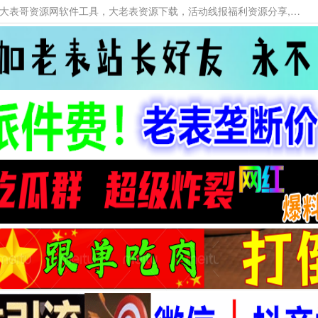
本网站提供资源工具下载，大老表资源工具，大表哥资源网软件工具，大老表资源下载，活动线报福利资源分享,活动线报，大型网游经典游戏，网络热门技术游戏辅助交流与分享。