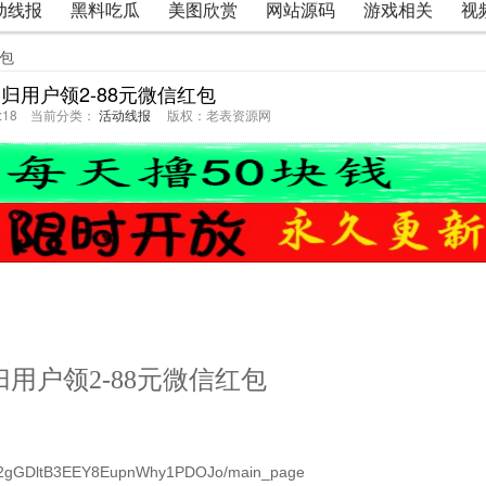
动线报
黑料吃瓜
美图欣赏
网站源码
游戏相关
视
红包
归用户领2-88元微信红包
16:18 当前分类：
活动线报
版权：老表资源网
用户领2-88元微信红包
G_k2gGDltB3EEY8EupnWhy1PDOJo/main_page