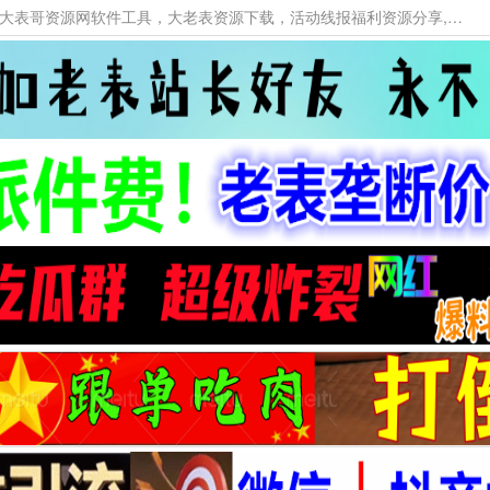
本网站提供资源工具下载，大老表资源工具，大表哥资源网软件工具，大老表资源下载，活动线报福利资源分享,活动线报，大型网游经典游戏，网络热门技术游戏辅助交流与分享。