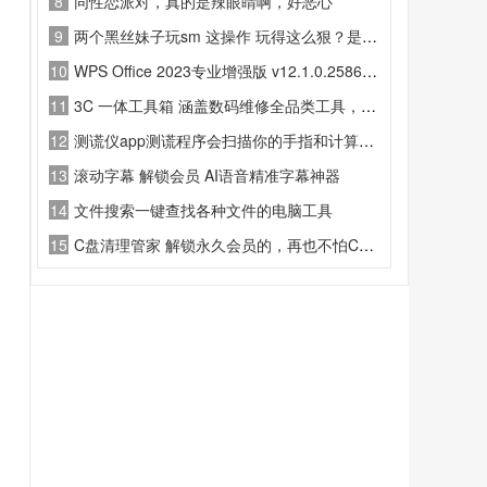
8
同性恋派对，真的是辣眼睛啊，好恶心
9
两个黑丝妹子玩sm 这操作 玩得这么狠？是来报仇的吗
10
WPS Office 2023专业增强版 v12.1.0.25860 永久激活版
11
3C 一体工具箱 涵盖数码维修全品类工具，省心便捷
12
测谎仪app测谎程序会扫描你的手指和计算的结果
13
滚动字幕 解锁会员 AI语音精准字幕神器
14
文件搜索一键查找各种文件的电脑工具
15
C盘清理管家 解锁永久会员的，再也不怕C盘爆红了一件式清理