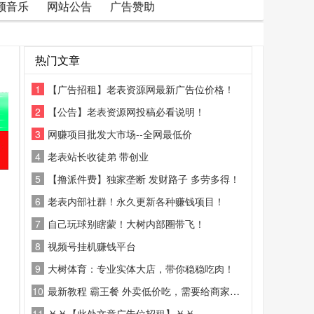
频音乐
网站公告
广告赞助
热门文章
1
【广告招租】老表资源网最新广告位价格！
2
【公告】老表资源网投稿必看说明！
3
网赚项目批发大市场--全网最低价
4
老表站长收徒弟 带创业
5
【撸派件费】独家垄断 发财路子 多劳多得！
6
老表内部社群！永久更新各种赚钱项目！
7
自己玩球别瞎蒙！大树内部圈带飞！
8
视频号挂机赚钱平台
9
大树体育：专业实体大店，带你稳稳吃肉！
10
最新教程 霸王餐 外卖低价吃，需要给商家好评
11
￥￥【此处文章广告位招租】￥￥