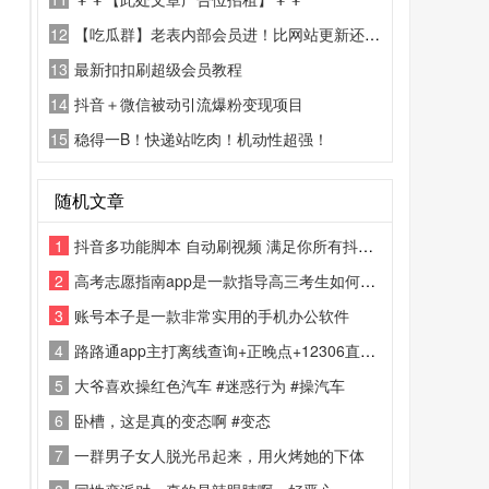
12
【吃瓜群】老表内部会员进！比网站更新还精彩！
13
最新扣扣刷超级会员教程
14
抖音＋微信被动引流爆粉变现项目
15
稳得一B！快递站吃肉！机动性超强！
随机文章
1
抖音多功能脚本 自动刷视频 满足你所有抖音方面所需要的功
2
高考志愿指南app是一款指导高三考生如何根据自己预估或实际的高考分数填写高考志愿的APP
3
账号本子是一款非常实用的手机办公软件
4
路路通app主打离线查询+正晚点+12306直连购票
5
大爷喜欢操红色汽车 #迷惑行为 #操汽车
6
卧槽，这是真的变态啊 #变态
7
一群男子女人脱光吊起来，用火烤她的下体