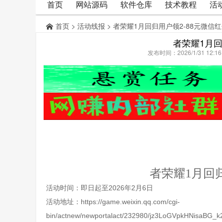
首页
网站源码
软件仓库
技术教程
活
首页
>
活动线报
> 者荣耀1月回归用户领2-88元微信
者荣耀1月回
发布时间：2026/1/31 12:
者荣耀1月回归
活动时间：即日起至2026年2月6日
活动地址：
https://game.weixin.qq.com/cgi-
bin/actnew/newportalact/232980/jz3LoGVpkHNisaB