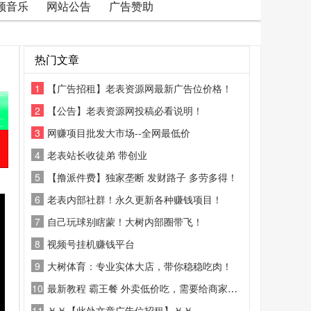
频音乐
网站公告
广告赞助
热门文章
1
【广告招租】老表资源网最新广告位价格！
2
【公告】老表资源网投稿必看说明！
3
网赚项目批发大市场--全网最低价
4
老表站长收徒弟 带创业
5
【撸派件费】独家垄断 发财路子 多劳多得！
6
老表内部社群！永久更新各种赚钱项目！
7
自己玩球别瞎蒙！大树内部圈带飞！
8
视频号挂机赚钱平台
9
大树体育：专业实体大店，带你稳稳吃肉！
10
最新教程 霸王餐 外卖低价吃，需要给商家好评
11
￥￥【此处文章广告位招租】￥￥