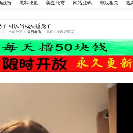
动线报
黑料吃瓜
美图欣赏
网站源码
游戏相关
视
#奶子 可以当枕头睡觉了
27:41 当前分类：
每日看看
版权：老表资源网