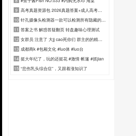
8
#鱼子酱Fish NO.033 #内购无水印 海棠
9
高考真题资源包 2026真题答案+成人高考资料
10
针孔摄像头检测器一款可以检测所有隐藏的针孔摄像头，防止偷拍
11
答案之书 解惑答疑翻页 转盘趣味心理测试
12
女群员 注意了 大jj cao死你们 群主的的精神状态！
13
成都商k #包厢文化 #luo体 #luo台
14
挺大年纪了，玩的还挺花 #激情 帐篷 #抓jian
15
“悲伤乳头综合症”，又跟着涨知识了