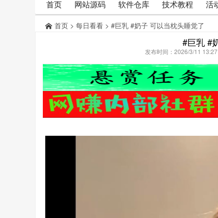
首页
网站源码
软件仓库
技术教程
活
首页
>
每日看看
> #巨乳 #奶子 可以当枕头睡觉了
#巨乳 
发布时间：2026/3/11 13: