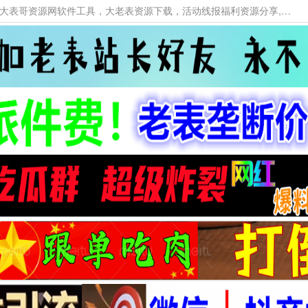
本网站提供资源工具下载，大老表资源工具，大表哥资源网软件工具，大老表资源下载，活动线报福利资源分享,活动线报，大型网游经典游戏，网络热门技术游戏辅助交流与分享。