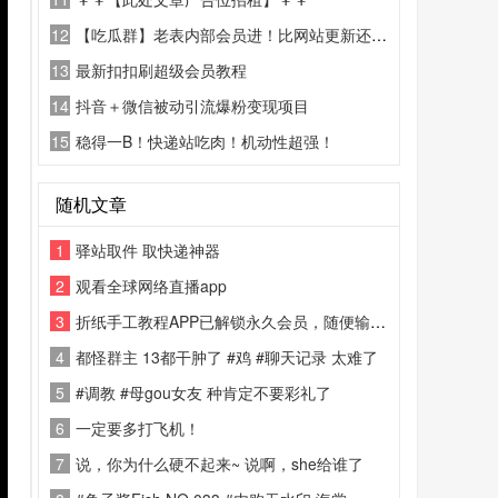
12
【吃瓜群】老表内部会员进！比网站更新还精彩！
13
最新扣扣刷超级会员教程
14
抖音＋微信被动引流爆粉变现项目
15
稳得一B！快递站吃肉！机动性超强！
随机文章
1
驿站取件 取快递神器
2
观看全球网络直播app
3
折纸手工教程APP已解锁永久会员，随便输入登录手机号就可获得
4
都怪群主 13都干肿了 #鸡 #聊天记录 太难了
5
#调教 #母gou女友 种肯定不要彩礼了
6
一定要多打飞机！
7
说，你为什么硬不起来~ 说啊，she给谁了