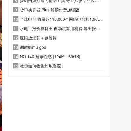
8
梦幻西游打造的辅助工具 奇经八脉，召唤兽，孩子，修炼，人物以及技能等
9
货币换算器 Plus 解锁付费加强版
10
全球电台 收录超110,000个网络电台和1,900,000个播客节目，覆盖全球国家和地区。
11
水电工报价算料王 自动核算用料费 导出报价清单PDF
12
屁眼放烟花＋钢管舞
13
调教骚mu gou
14
NO.140 居家性感 [124P-1.69GB]
15
教你如何收集约炮资源！