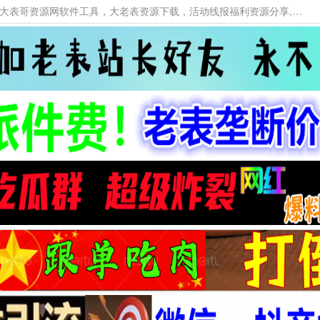
本网站提供资源工具下载，大老表资源工具，大表哥资源网软件工具，大老表资源下载，活动线报福利资源分享,活动线报，大型网游经典游戏，网络热门技术游戏辅助交流与分享。