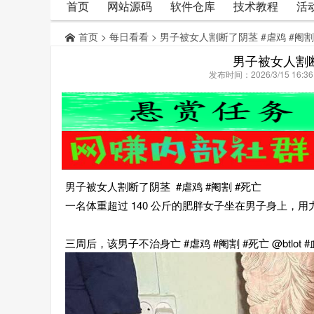
首页
网站源码
软件仓库
技术教程
活
首页
>
每日看看
> 男子被女人割断了阴茎 #虐鸡 #阉割
男子被女人割断
发布时间：2026/3/15 16:
男子被女人割断了阴茎 #虐鸡 #阉割 #死亡
一名体重超过 140 公斤的肥胖女子坐在男子身上，
三周后，该男子不治身亡 #虐鸡 #阉割 #死亡 @btlot 