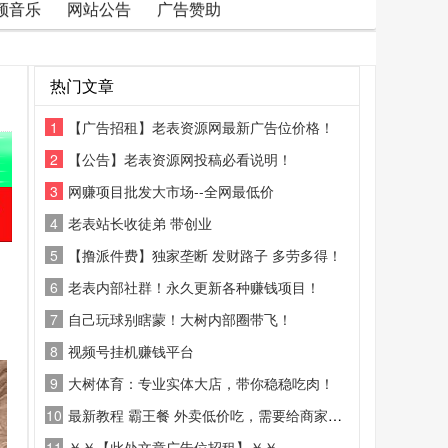
频音乐
网站公告
广告赞助
热门文章
1
【广告招租】老表资源网最新广告位价格！
2
【公告】老表资源网投稿必看说明！
3
网赚项目批发大市场--全网最低价
4
老表站长收徒弟 带创业
5
【撸派件费】独家垄断 发财路子 多劳多得！
6
老表内部社群！永久更新各种赚钱项目！
7
自己玩球别瞎蒙！大树内部圈带飞！
8
视频号挂机赚钱平台
9
大树体育：专业实体大店，带你稳稳吃肉！
10
最新教程 霸王餐 外卖低价吃，需要给商家好评
11
￥￥【此处文章广告位招租】￥￥