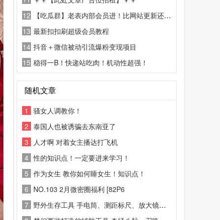
12
【吃瓜群】老表内部会员进！比网站更新还精彩！
13
最新扣扣刷超级会员教程
14
抖音＋微信被动引流爆粉变现项目
15
稳得一B！快递站吃肉！机动性超强！
随机文章
1
骚女人调教你！
2
泰国人也被诱骗去东南亚了
3
人才啊 对着女主播达打飞机
4
性的知识点！一定要进来学习！
5
作为女生 教你如何睡女生！知识点！
6
NO.103 2月微密圈福利 [82P6
7
野外生存工具 手电筒、测距标尺、放大镜、野外打包清单、日落预警、坡度测算。