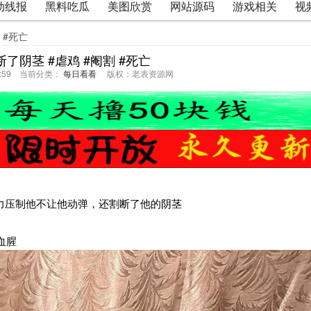
动线报
黑料吃瓜
美图欣赏
网站源码
游戏相关
视
 #死亡
了阴茎 #虐鸡 #阉割 #死亡
36:59 当前分类：
每日看看
版权：老表资源网
用力压制他不让他动弹，还割断了他的阴茎
#血腥