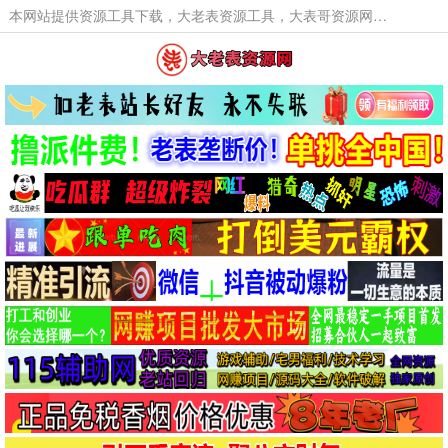
本网站提供资源工具下载，大老表资源工具，大表哥资源网软件工具，大老表资源下载，活动线报福利资源分享,活动线报，大型网游经典游戏，网络热门技术游戏辅助交流与分享。