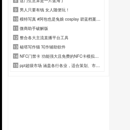
8
这门生意算是一片蓝海了
9
男人只要有钱 女人随便玩！
10
模特写真 #阿包也是兔娘 cosplay 碧蓝档案 狐坂若藻 泳装
11
微商助手破解版
12
整合各大主流直播平台工具
13
秘塔写作猫 写作辅助软件
14
NFC门禁卡 功能强大且免费的NFC卡模拟器，可模拟各类门禁卡
15
ppt超级市场 涵盖各行各业，适合策划、市场、企宣、教师等各岗位人才使用。