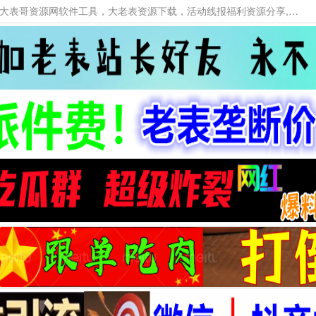
本网站提供资源工具下载，大老表资源工具，大表哥资源网软件工具，大老表资源下载，活动线报福利资源分享,活动线报，大型网游经典游戏，网络热门技术游戏辅助交流与分享。