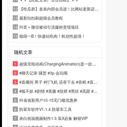
12
【吃瓜群】老表内部会员进！比网站更新还精彩！
13
最新扣扣刷超级会员教程
14
抖音＋微信被动引流爆粉变现项目
15
稳得一B！快递站吃肉！机动性超强！
随机文章
1
超级充电动画(ChargingAnimation)是一款非常酷炫的充电美化软件
2
#聊天记录 骚货 #3p 会玩哦
3
#直播间 男子 #打飞机 还吞下去 #吞精 #直播 #抽象
4
#狐不妖 #剧情 #美腿 #技师 #黑丝 #高跟 #骑乘
5
抖省省新用户10-15无门槛优惠券
6
防晕车软件V1.1.4 防晕车工具
7
表白祝福视频制作1.5 装X必备 解锁VIP