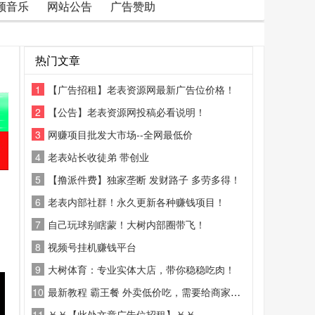
频音乐
网站公告
广告赞助
热门文章
1
【广告招租】老表资源网最新广告位价格！
2
【公告】老表资源网投稿必看说明！
3
网赚项目批发大市场--全网最低价
4
老表站长收徒弟 带创业
5
【撸派件费】独家垄断 发财路子 多劳多得！
6
老表内部社群！永久更新各种赚钱项目！
7
自己玩球别瞎蒙！大树内部圈带飞！
8
视频号挂机赚钱平台
9
大树体育：专业实体大店，带你稳稳吃肉！
10
最新教程 霸王餐 外卖低价吃，需要给商家好评
11
￥￥【此处文章广告位招租】￥￥