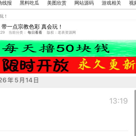
动线报
黑料吃瓜
美图欣赏
网站源码
游戏相关
视
会玩！
 带一点宗教色彩 真会玩！
42:29 当前分类：
每日看看
版权：老表资源网