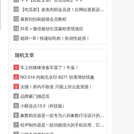
12
【吃瓜群】老表内部会员进！比网站更新还精彩！
13
最新扣扣刷超级会员教程
14
抖音＋微信被动引流爆粉变现项目
15
稳得一B！快递站吃肉！机动性超强！
随机文章
1
车上吃咪咪准备车震了！牛逼！
2
NO.016 内购无水印 8271 轻透薄纱情趣
3
太骚！群内不敢发 只能上传云盘资源！
4
品牌豪门婚恋瓜
5
小毅连点13.0（科技版）
6
象数助念器是一款专为八卦象数疗法设计的智能辅助工具
7
铃声制作器是一款功能强大的手机应用，它允许用户自定义和编辑手机铃声。