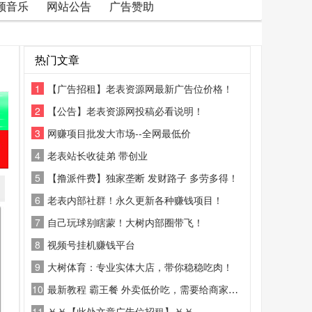
频音乐
网站公告
广告赞助
热门文章
1
【广告招租】老表资源网最新广告位价格！
2
【公告】老表资源网投稿必看说明！
3
网赚项目批发大市场--全网最低价
4
老表站长收徒弟 带创业
5
【撸派件费】独家垄断 发财路子 多劳多得！
6
老表内部社群！永久更新各种赚钱项目！
7
自己玩球别瞎蒙！大树内部圈带飞！
8
视频号挂机赚钱平台
9
大树体育：专业实体大店，带你稳稳吃肉！
10
最新教程 霸王餐 外卖低价吃，需要给商家好评
11
￥￥【此处文章广告位招租】￥￥