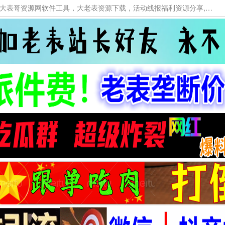
本网站提供资源工具下载，大老表资源工具，大表哥资源网软件工具，大老表资源下载，活动线报福利资源分享,活动线报，大型网游经典游戏，网络热门技术游戏辅助交流与分享。