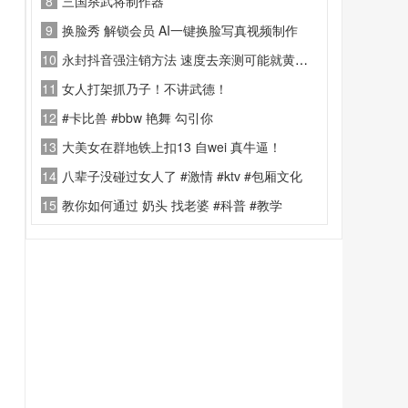
8
三国杀武将制作器
9
换脸秀 解锁会员 AI一键换脸写真视频制作
10
永封抖音强注销方法 速度去亲测可能就黄了！
11
女人打架抓乃子！不讲武德！
12
#卡比兽 #bbw 艳舞 勾引你
13
大美女在群地铁上扣13 自wei 真牛逼！
14
八辈子没碰过女人了 #激情 #ktv #包厢文化
15
教你如何通过 奶头 找老婆 #科普 #教学