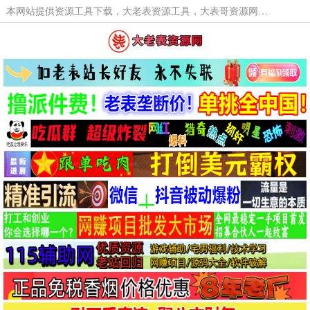
本网站提供资源工具下载，大老表资源工具，大表哥资源网软件工具，大老表资源下载，活动线报福利资源分享,活动线报，大型网游经典游戏，网络热门技术游戏辅助交流与分享。