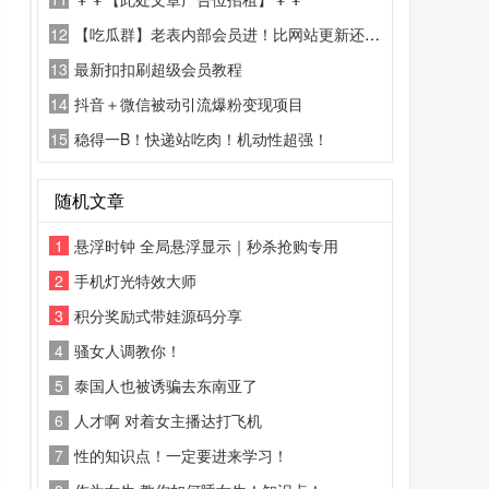
12
【吃瓜群】老表内部会员进！比网站更新还精彩！
13
最新扣扣刷超级会员教程
14
抖音＋微信被动引流爆粉变现项目
15
稳得一B！快递站吃肉！机动性超强！
随机文章
1
悬浮时钟 全局悬浮显示｜秒杀抢购专用
2
手机灯光特效大师
3
积分奖励式带娃源码分享
4
骚女人调教你！
5
泰国人也被诱骗去东南亚了
6
人才啊 对着女主播达打飞机
7
性的知识点！一定要进来学习！