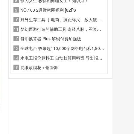
8
作为女生 教你如何睡女生！知识点！
9
NO.103 2月微密圈福利 [82P6
10
野外生存工具 手电筒、测距标尺、放大镜、野外打包清单、日落预警、坡度测算。
11
梦幻西游打造的辅助工具 奇经八脉，召唤兽，孩子，修炼，人物以及技能等
12
货币换算器 Plus 解锁付费加强版
13
全球电台 收录超110,000个网络电台和1,900,000个播客节目，覆盖全球国家和地区。
14
水电工报价算料王 自动核算用料费 导出报价清单PDF
15
屁眼放烟花＋钢管舞