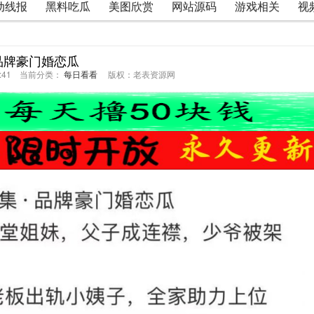
动线报
黑料吃瓜
美图欣赏
网站源码
游戏相关
视
品牌豪门婚恋瓜
47:41 当前分类：
每日看看
版权：老表资源网