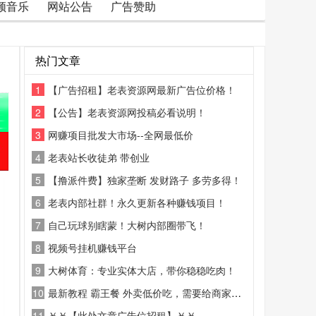
频音乐
网站公告
广告赞助
热门文章
1
【广告招租】老表资源网最新广告位价格！
2
【公告】老表资源网投稿必看说明！
3
网赚项目批发大市场--全网最低价
4
老表站长收徒弟 带创业
5
【撸派件费】独家垄断 发财路子 多劳多得！
6
老表内部社群！永久更新各种赚钱项目！
7
自己玩球别瞎蒙！大树内部圈带飞！
8
视频号挂机赚钱平台
9
大树体育：专业实体大店，带你稳稳吃肉！
10
最新教程 霸王餐 外卖低价吃，需要给商家好评
11
￥￥【此处文章广告位招租】￥￥