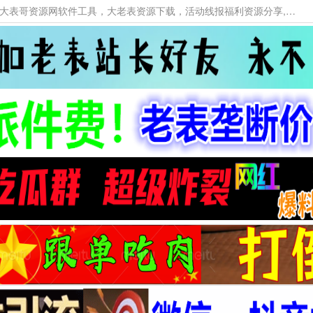
本网站提供资源工具下载，大老表资源工具，大表哥资源网软件工具，大老表资源下载，活动线报福利资源分享,活动线报，大型网游经典游戏，网络热门技术游戏辅助交流与分享。