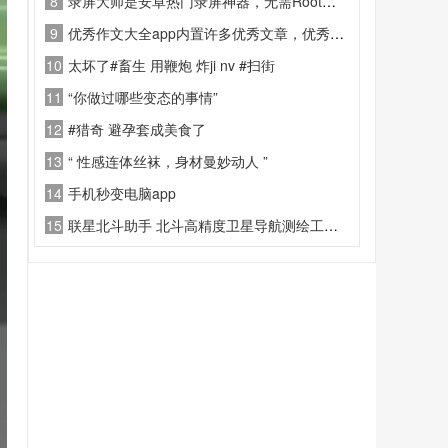
8
录屏大师是安卓热门录屏神器，无需Root、无时长限制、无水印。支持1080P/60fps高清录
9
优秀作文大全app内置许多优秀文章，优秀作文，都快把我看哭了这一块
10
太坏了#畜生 用鞭炮 炸ji nv #扫街
11
“你做过哪些变态的事情”
12
#猎奇 避孕套成美食了
13
“ 性感连体丝袜，身材曼妙动人 ”
14
手机秒变电脑app
15
联星北斗助手 北斗高精度卫星导航测绘工具 高清卫星街景查看APP