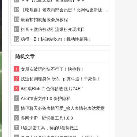
12
【吃瓜群】老表内部会员进！比网站更新还精彩！
13
最新扣扣刷超级会员教程
14
抖音＋微信被动引流爆粉变现项目
15
稳得一B！快递站吃肉！机动性超强！
随机文章
1
女朋友被玩的快不行了！快抢救！
2
找道长调理身体 玩3。p 真牛逼！干死你！
3
#柚琪Rich 白色薄衫透 图片74P ”
4
AES加密文件1.0 保护隐私
5
情侣聊天必备表情可爱_撩人表情包表达爱意
6
多网卡IP一键切换工具1.0.0
7
U盘加密工具，你的U盘你做主