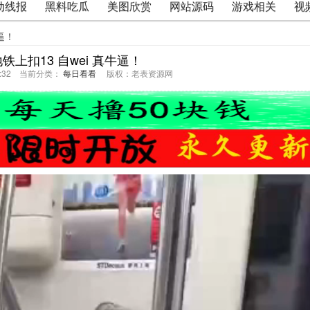
动线报
黑料吃瓜
美图欣赏
网站源码
游戏相关
视
逼！
上扣13 自wei 真牛逼！
33:32 当前分类：
每日看看
版权：老表资源网