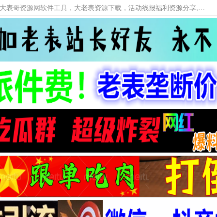
本网站提供资源工具下载，大老表资源工具，大表哥资源网软件工具，大老表资源下载，活动线报福利资源分享,活动线报，大型网游经典游戏，网络热门技术游戏辅助交流与分享。