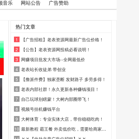
频音乐
网站公告
广告赞助
热门文章
1
【广告招租】老表资源网最新广告位价格！
2
【公告】老表资源网投稿必看说明！
3
网赚项目批发大市场--全网最低价
4
老表站长收徒弟 带创业
5
【撸派件费】独家垄断 发财路子 多劳多得！
6
老表内部社群！永久更新各种赚钱项目！
7
自己玩球别瞎蒙！大树内部圈带飞！
8
视频号挂机赚钱平台
9
大树体育：专业实体大店，带你稳稳吃肉！
10
最新教程 霸王餐 外卖低价吃，需要给商家好评
11
￥￥【此处文章广告位招租】￥￥