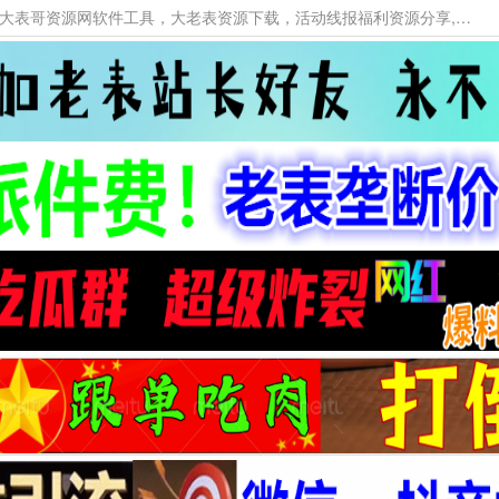
本网站提供资源工具下载，大老表资源工具，大表哥资源网软件工具，大老表资源下载，活动线报福利资源分享,活动线报，大型网游经典游戏，网络热门技术游戏辅助交流与分享。