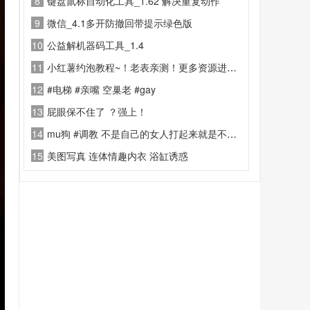
8
键盘鼠标自动化工具_1.62 解决重复动作
9
微信_4.1多开防撤回带提示绿色版
10
公益解机器码工具_1.4
11
小红薯约泡教程~！老表亲测！更多资源进老表内部社群！
12
#电梯 #亲嘴 空巢老 #gay
13
屁眼保不住了 ？强上！
14
mu狗 #调教 不是自己的女人打起来就是不心疼啊
15
美图写真 连体情趣内衣 浴缸诱惑