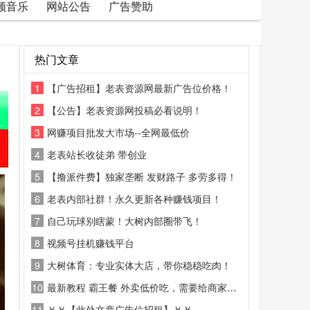
频音乐
网站公告
广告赞助
热门文章
1
【广告招租】老表资源网最新广告位价格！
2
【公告】老表资源网投稿必看说明！
3
网赚项目批发大市场--全网最低价
4
老表站长收徒弟 带创业
5
【撸派件费】独家垄断 发财路子 多劳多得！
6
老表内部社群！永久更新各种赚钱项目！
7
自己玩球别瞎蒙！大树内部圈带飞！
8
视频号挂机赚钱平台
9
大树体育：专业实体大店，带你稳稳吃肉！
10
最新教程 霸王餐 外卖低价吃，需要给商家好评
11
￥￥【此处文章广告位招租】￥￥