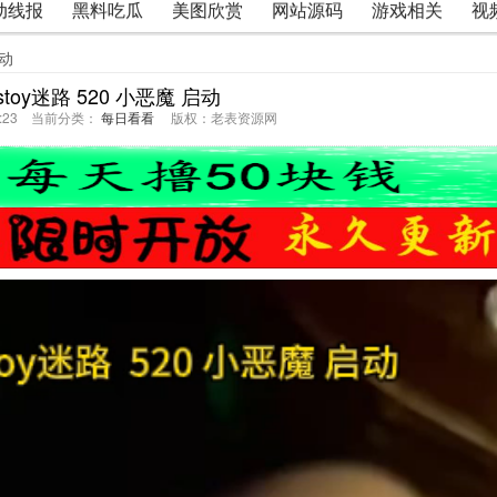
动线报
黑料吃瓜
美图欣赏
网站源码
游戏相关
视
启动
stoy迷路 520 小恶魔 启动
30:23 当前分类：
每日看看
版权：老表资源网