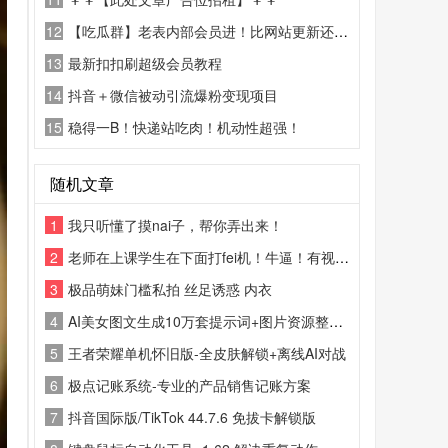
12
【吃瓜群】老表内部会员进！比网站更新还精彩！
13
最新扣扣刷超级会员教程
14
抖音＋微信被动引流爆粉变现项目
15
稳得一B！快递站吃肉！机动性超强！
随机文章
1
我只听懂了摸nai子，帮你弄出来！
2
老师在上课学生在下面打fei机！牛逼！有视频！
3
极品萌妹门槛私拍 丝足诱惑 内衣
4
AI美女图文生成10万套提示词+图片资源整套合集
5
王者荣耀单机怀旧版-全皮肤解锁+离线AI对战
6
极点记账系统-专业的产品销售记账方案
7
抖音国际版/TikTok 44.7.6 免拔卡解锁版