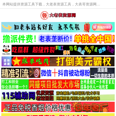
本网站提供资源工具下载，大老表资源工具，大表哥资源网软件工具，大老表资源下载，活动线报福利资源分享,活动线报，大型网游经典游戏，网络热门技术游戏辅助交流与分享。