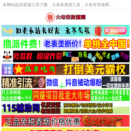
本网站提供资源工具下载，大老表资源工具，大表哥资源网软件工具，大老表资源下载，活动线报福利资源分享,活动线报，大型网游经典游戏，网络热门技术游戏辅助交流与分享。