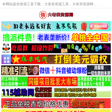
本网站提供资源工具下载，大老表资源工具，大表哥资源网软件工具，大老表资源下载，活动线报福利资源分享,活动线报，大型网游经典游戏，网络热门技术游戏辅助交流与分享。