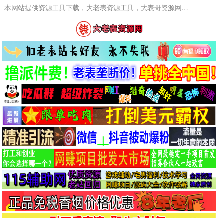
本网站提供资源工具下载，大老表资源工具，大表哥资源网软件工具，大老表资源下载，活动线报福利资源分享,活动线报，大型网游经典游戏，网络热门技术游戏辅助交流与分享。