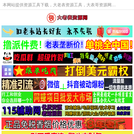
本网站提供资源工具下载，大老表资源工具，大表哥资源网软件工具，大老表资源下载，活动线报福利资源分享,活动线报，大型网游经典游戏，网络热门技术游戏辅助交流与分享。