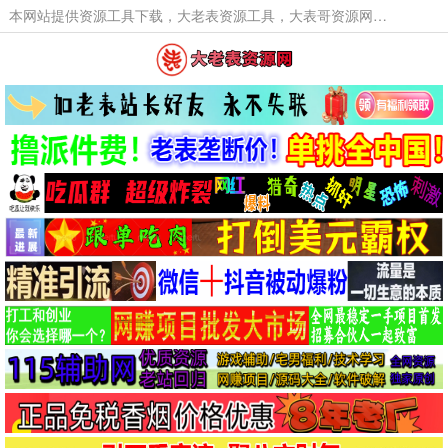
本网站提供资源工具下载，大老表资源工具，大表哥资源网软件工具，大老表资源下载，活动线报福利资源分享,活动线报，大型网游经典游戏，网络热门技术游戏辅助交流与分享。