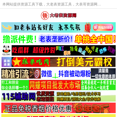
本网站提供资源工具下载，大老表资源工具，大表哥资源网软件工具，大老表资源下载，活动线报福利资源分享,活动线报，大型网游经典游戏，网络热门技术游戏辅助交流与分享。