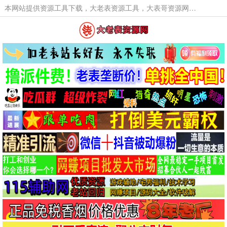
本网站提供资源工具下载，大老表资源工具，大表哥资源网软件工具，大老表资源下载，活动线报福利资源分享,活动线报，大型网游经典游戏，网络热门技术游戏辅助交流与分享。