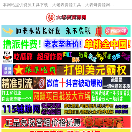
本网站提供资源工具下载，大老表资源工具，大表哥资源网软件工具，大老表资源下载，活动线报福利资源分享,活动线报，大型网游经典游戏，网络热门技术游戏辅助交流与分享。