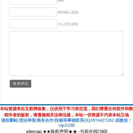
昵称
邮件地址 (选填)
个人主页 (选填)
本站资源来自互联网收集，仅供用于学习和交流，我们尊重任何软件和教
程作者的版权，请遵循相关法律法规，本站一切资源不代表本站立场
3974427282
侵权删帖/违法举报/商务合作/投稿等
事物联系Q
Q
或
微信
：
vip25298
sitemap
★★版权声明★★
-
当前在线[160]