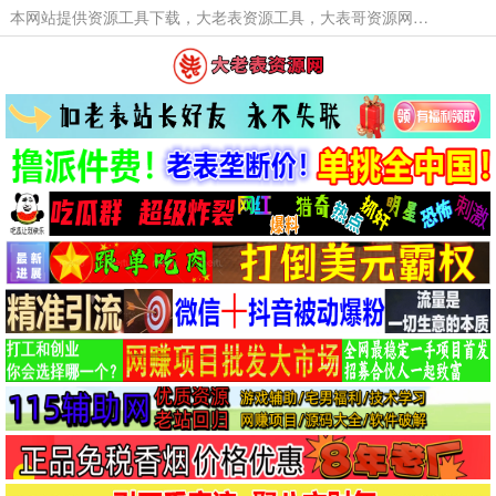
本网站提供资源工具下载，大老表资源工具，大表哥资源网软件工具，大老表资源下载，活动线报福利资源分享,活动线报，大型网游经典游戏，网络热门技术游戏辅助交流与分享。