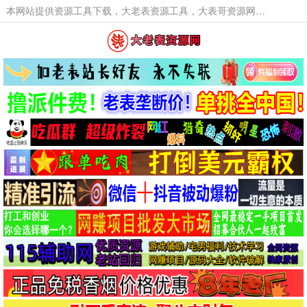
本网站提供资源工具下载，大老表资源工具，大表哥资源网软件工具，大老表资源下载，活动线报福利资源分享,活动线报，大型网游经典游戏，网络热门技术游戏辅助交流与分享。