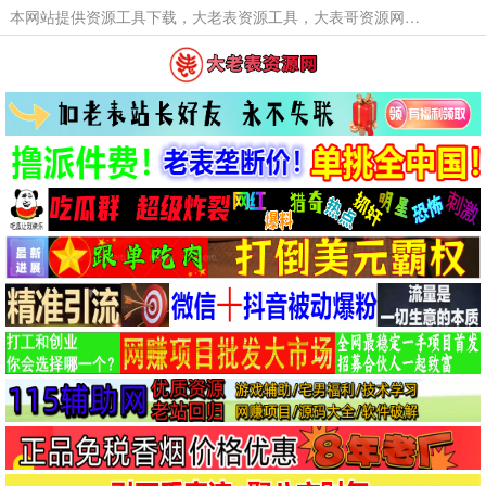
本网站提供资源工具下载，大老表资源工具，大表哥资源网软件工具，大老表资源下载，活动线报福利资源分享,活动线报，大型网游经典游戏，网络热门技术游戏辅助交流与分享。