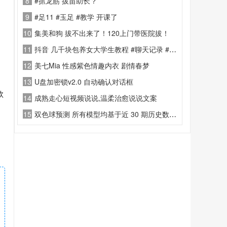
8
#抓龙筋 拔苗助长？
9
#足11 #玉足 #教学 开课了
10
集美和狗 拔不出来了！120上门带医院拔！
11
抖音 几千块包养女大学生教程 #聊天记录 #教学！
12
美七Mia 性感紫色情趣内衣 剧情春梦
13
U盘加密锁v2.0 自动确认对话框
款
14
成熟走心短视频说说,温柔治愈说说文案
15
双色球预测 所有模型均基于近 30 期历史数据进行加权分析