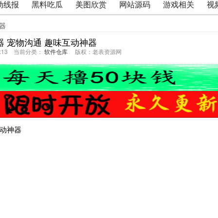
动线报
黑料吃瓜
美图欣赏
网站源码
游戏相关
视
器
器 宠物沟通 趣味互动神器
03:13 当前分类：
软件仓库
版权：老表资源网
互动神器