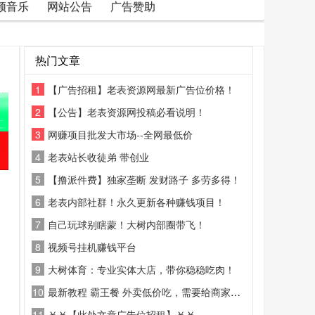
频音乐
网站公告
广告赞助
热门文章
1
【广告招租】老表资源网最新广告位价格！
2
【公告】老表资源网投稿必看说明！
3
网赚项目批发大市场--全网最低价
4
老表站长收徒弟 带创业
5
【撸派件费】独家垄断 发财路子 多劳多得！
6
老表内部社群！永久更新各种赚钱项目！
7
自己玩球别瞎蒙！大树内部圈带飞！
8
视频号挂机赚钱平台
9
大树体育：专业实体大店，带你稳稳吃肉！
10
最新教程 霸王餐 外卖低价吃，需要给商家好评
11
￥￥【此处文章广告位招租】￥￥