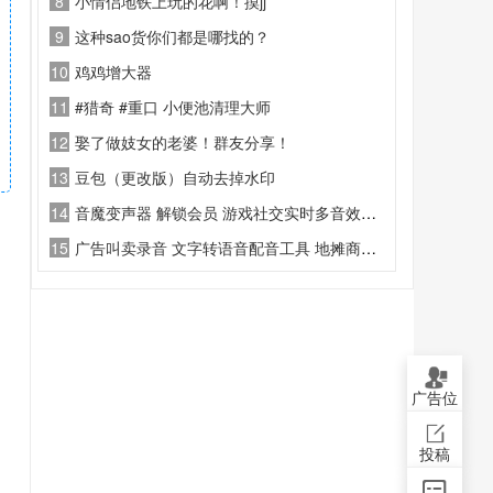
8
小情侣地铁上玩的花啊！摸jj
9
这种sao货你们都是哪找的？
10
鸡鸡增大器
11
#猎奇 #重口 小便池清理大师
12
娶了做妓女的老婆！群友分享！
13
豆包（更改版）自动去掉水印
14
音魔变声器 解锁会员 游戏社交实时多音效语音变声工具
15
广告叫卖录音 文字转语音配音工具 地摊商铺广告音频制作APP
广告位
投稿