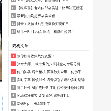
12
【吃瓜群】老表内部会员进！比网站更新还精彩！
13
最新扣扣刷超级会员教程
14
抖音＋微信被动引流爆粉变现项目
15
稳得一B！快递站吃肉！机动性超强！
随机文章
1
教你如何收集约炮资源！
2
算命大师,一款专业的八字排盘与命理分析工具
3
偷拍神器 后台相机 屏幕秒变全黑，仿佛手机已关机，实际仍在录像或拍照。
4
实时字幕 解锁时长 语音识别多语种实时翻译
5
随手计件 AI拍照计数 工时薪资统计趣味训练
6
同城精准拓客 多渠道私域营销工具
7
基佬约p，照骗闹掰了