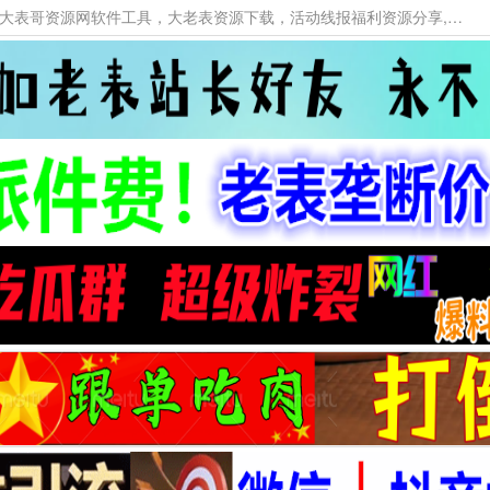
本网站提供资源工具下载，大老表资源工具，大表哥资源网软件工具，大老表资源下载，活动线报福利资源分享,活动线报，大型网游经典游戏，网络热门技术游戏辅助交流与分享。