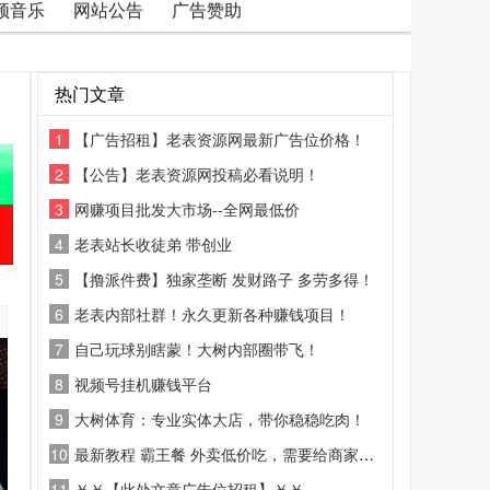
频音乐
网站公告
广告赞助
热门文章
1
【广告招租】老表资源网最新广告位价格！
2
【公告】老表资源网投稿必看说明！
3
网赚项目批发大市场--全网最低价
4
老表站长收徒弟 带创业
5
【撸派件费】独家垄断 发财路子 多劳多得！
6
老表内部社群！永久更新各种赚钱项目！
7
自己玩球别瞎蒙！大树内部圈带飞！
8
视频号挂机赚钱平台
9
大树体育：专业实体大店，带你稳稳吃肉！
10
最新教程 霸王餐 外卖低价吃，需要给商家好评
11
￥￥【此处文章广告位招租】￥￥