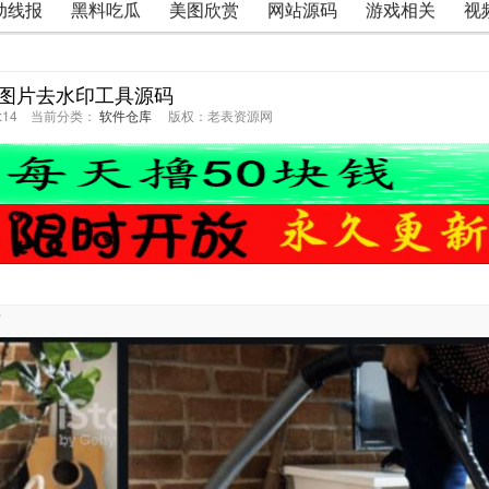
动线报
黑料吃瓜
美图欣赏
网站源码
游戏相关
视
on图片去水印工具源码
53:14 当前分类：
软件仓库
版权：老表资源网
可