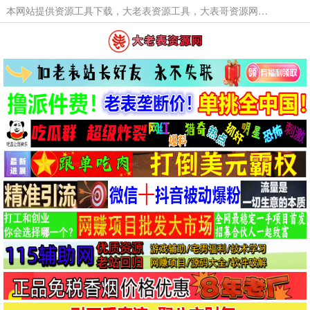
本网站提供资源工具下载，大老表资源工具，大表哥资源网软件工具，大老表资源下载，活动线报福利资源分享,活动线报，大型网游经典游戏，网络热门技术游戏辅助交流与分享。