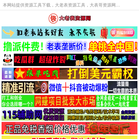
本网站提供资源工具下载，大老表资源工具，大表哥资源网软件工具，大老表资源下载，活动线报福利资源分享,活动线报，大型网游经典游戏，网络热门技术游戏辅助交流与分享。