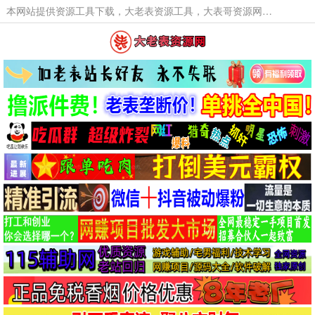
本网站提供资源工具下载，大老表资源工具，大表哥资源网软件工具，大老表资源下载，活动线报福利资源分享,活动线报，大型网游经典游戏，网络热门技术游戏辅助交流与分享。