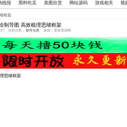
动线报
黑料吃瓜
美图欣赏
网站源码
游戏相关
视
思绪框架
绘制导图 高效梳理思绪框架
32:37 当前分类：
软件仓库
版权：老表资源网
梳理思绪框架