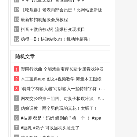
12
【吃瓜群】老表内部会员进！比网站更新还精彩！
13
最新扣扣刷超级会员教程
14
抖音＋微信被动引流爆粉变现项目
15
稳得一B！快递站吃肉！机动性超强！
随机文章
1
梨园行戏曲 全能戏曲宝库长辈专属看戏神器
2
木工宝典app 图文+视频教学 海量木工图纸
3
“特殊字符输入器”可以输入一些特殊字符（如：★◎℃等等）
4
网友交公粮推三阻四、对妻子极度冷淡 - #聊天记录 真假自辩 #约炮
5
伪娘调教！两个男的玩的真花！太骚了！
6
#技师 都是 “ 妈妈 级别的 ” 换一个 ！ #spa
7
#巨乳 #奶子 可以当枕头睡觉了