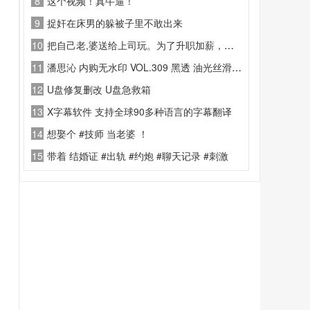
8
这个视频！真牛逼！
9
捉奸在床男的躲被子里不敢出来
10
把自己老,婆送给上司玩。为了升职加薪，这视,频对话太炸,裂了!!
11
潘思沁 内购无水印 VOL.309 黑透 油光丝滑连体丝袜
12
U盘修复删改 U盘急救箱
13
X字幕软件 支持全球90多种语言的字幕翻译
14
想娶个 #技师 当老婆 ！
15
带着 结婚证 #出轨 #约炮 #聊天记录 #刺激