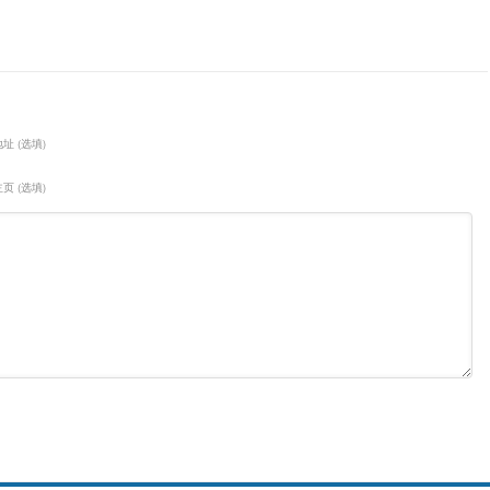
址 (选填)
页 (选填)