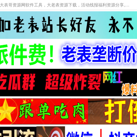
本网站提供资源工具下载，大老表资源工具，大表哥资源网软件工具，大老表资源下载，活动线报福利资源分享,活动线报，大型网游经典游戏，网络热门技术游戏辅助交流与分享。