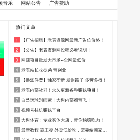
频音乐
网站公告
广告赞助
热门文章
1
【广告招租】老表资源网最新广告位价格！
2
【公告】老表资源网投稿必看说明！
3
网赚项目批发大市场--全网最低价
4
老表站长收徒弟 带创业
5
【撸派件费】独家垄断 发财路子 多劳多得！
6
老表内部社群！永久更新各种赚钱项目！
7
自己玩球别瞎蒙！大树内部圈带飞！
8
视频号挂机赚钱平台
9
大树体育：专业实体大店，带你稳稳吃肉！
10
最新教程 霸王餐 外卖低价吃，需要给商家好评
11
￥￥【此处文章广告位招租】￥￥