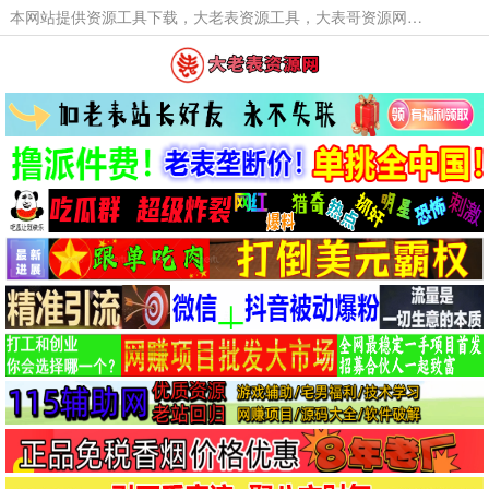
本网站提供资源工具下载，大老表资源工具，大表哥资源网软件工具，大老表资源下载，活动线报福利资源分享,活动线报，大型网游经典游戏，网络热门技术游戏辅助交流与分享。