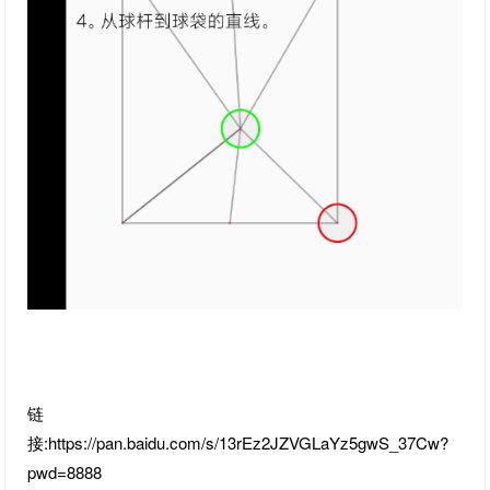
链
接:https://pan.baidu.com/s/13rEz2JZVGLaYz5gwS_37Cw?
pwd=8888