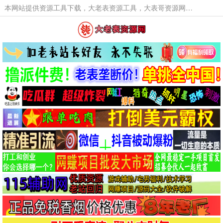
本网站提供资源工具下载，大老表资源工具，大表哥资源网软件工具，大老表资源下载，活动线报福利资源分享,活动线报，大型网游经典游戏，网络热门技术游戏辅助交流与分享。