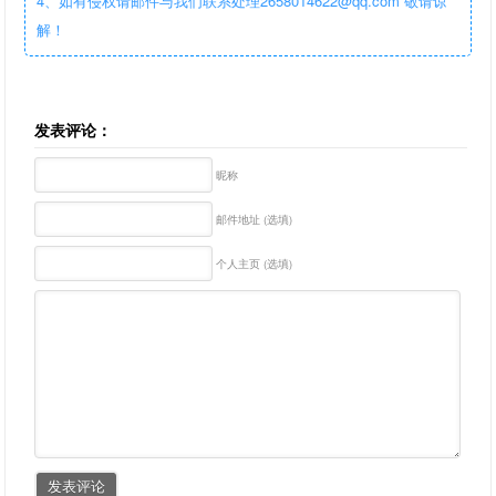
4、如有侵权请邮件与我们联系处理2658014622@qq.com 敬请谅
解！
发表评论：
昵称
邮件地址 (选填)
个人主页 (选填)