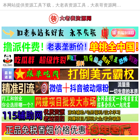
本网站提供资源工具下载，大老表资源工具，大表哥资源网软件工具，大老表资源下载，活动线报福利资源分享,活动线报，大型网游经典游戏，网络热门技术游戏辅助交流与分享。