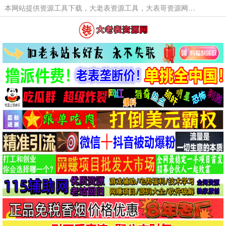
本网站提供资源工具下载，大老表资源工具，大表哥资源网软件工具，大老表资源下载，活动线报福利资源分享,活动线报，大型网游经典游戏，网络热门技术游戏辅助交流与分享。