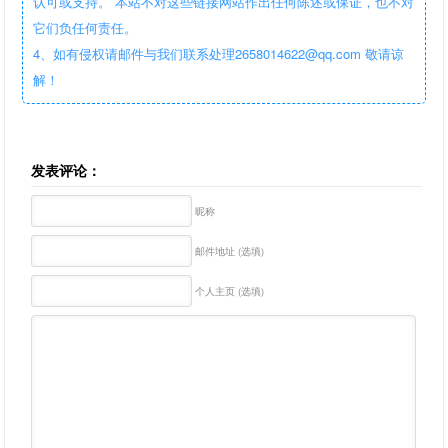
认可或支持。 本站不对这些链接网站作出任何陈述或保证，也不对
它们负任何责任。
4、如有侵权请邮件与我们联系处理2658014622@qq.com 敬请谅
解！
发表评论：
昵称
邮件地址 (选填)
个人主页 (选填)