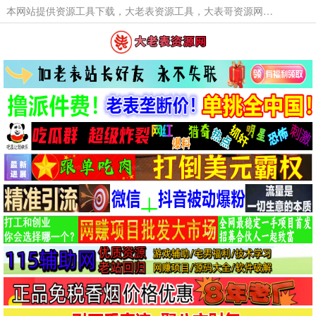
本网站提供资源工具下载，大老表资源工具，大表哥资源网软件工具，大老表资源下载，活动线报福利资源分享,活动线报，大型网游经典游戏，网络热门技术游戏辅助交流与分享。