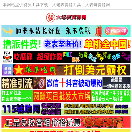
本网站提供资源工具下载，大老表资源工具，大表哥资源网软件工具，大老表资源下载，活动线报福利资源分享,活动线报，大型网游经典游戏，网络热门技术游戏辅助交流与分享。