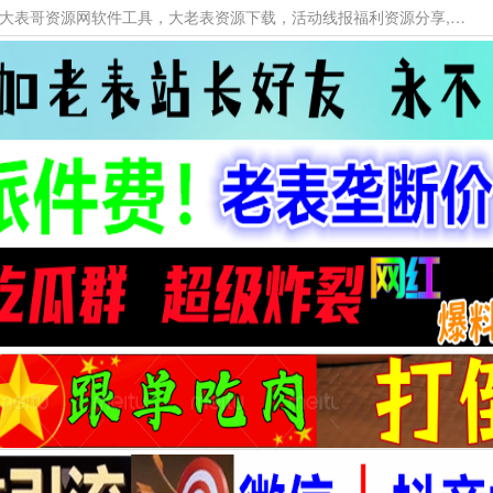
本网站提供资源工具下载，大老表资源工具，大表哥资源网软件工具，大老表资源下载，活动线报福利资源分享,活动线报，大型网游经典游戏，网络热门技术游戏辅助交流与分享。