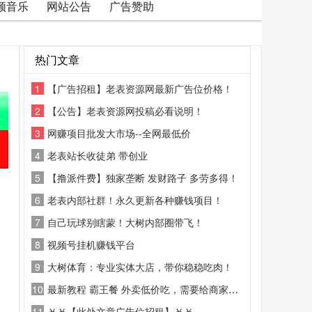
频音乐
网站公告
广告赞助
热门文章
1
【广告招租】老表资源网最新广告位价格！
2
【公告】老表资源网投稿必看说明！
3
网赚项目批发大市场--全网最低价
4
老表站长收徒弟 带创业
5
【撸派件费】独家垄断 发财路子 多劳多得！
6
老表内部社群！永久更新各种赚钱项目！
7
自己玩球别瞎蒙！大树内部圈带飞！
8
视频号挂机赚钱平台
9
大树体育：专业实体大店，带你稳稳吃肉！
10
最新教程 霸王餐 外卖低价吃，需要给商家好评
11
￥￥【此处文章广告位招租】￥￥