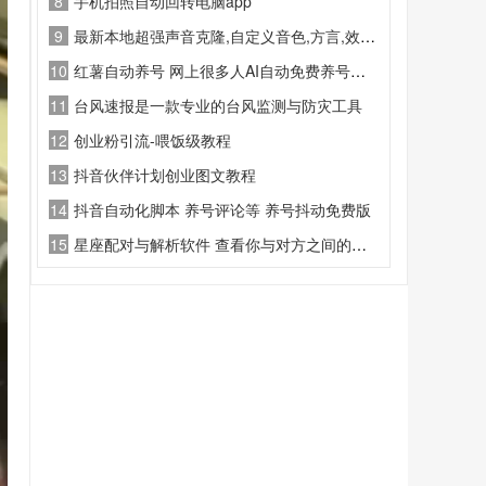
8
手机拍照自动回转电脑app
9
最新本地超强声音克隆,自定义音色,方言,效果超级棒
10
红薯自动养号 网上很多人AI自动免费养号的姿势
11
台风速报是一款专业的台风监测与防灾工具
12
创业粉引流-喂饭级教程
13
抖音伙伴计划创业图文教程
14
抖音自动化脚本 养号评论等 养号抖动免费版
15
星座配对与解析软件 查看你与对方之间的缘分