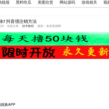
动线报
黑料吃瓜
美图欣赏
网站源码
游戏相关
视
)永f 抖音强注销方法
27:24 当前分类：
技术教程
版权：老表资源网
就换APP