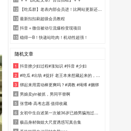
12
【吃瓜群】老表内部会员进！比网站更新还精彩！
13
最新扣扣刷超级会员教程
14
抖音＋微信被动引流爆粉变现项目
15
稳得一B！快递站吃肉！机动性超强！
随机文章
1
抖音撩少妇过程#涨知识 #抖音 #少妇
2
#吃瓜 #出轨 #捉奸 老王本来想藏起来的，没想到彻底暴露了
3
绑起来用震动棒更爽吗？#调教 #绳缚 #捆绑
4
男娘卖yin被抓，男同平替啊
5
张雪峰·高考志愿·值得收藏
6
女初中生自述第一次被36岁已婚男骗泡过程 #骗炮 #吃瓜
7
极品身材御姐大尺度诱惑写真合集