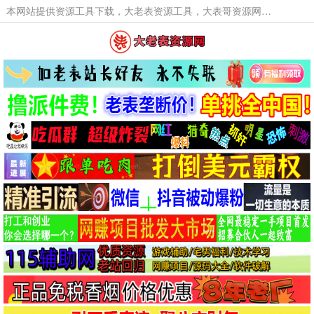
本网站提供资源工具下载，大老表资源工具，大表哥资源网软件工具，大老表资源下载，活动线报福利资源分享,活动线报，大型网游经典游戏，网络热门技术游戏辅助交流与分享。