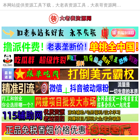
本网站提供资源工具下载，大老表资源工具，大表哥资源网软件工具，大老表资源下载，活动线报福利资源分享,活动线报，大型网游经典游戏，网络热门技术游戏辅助交流与分享。