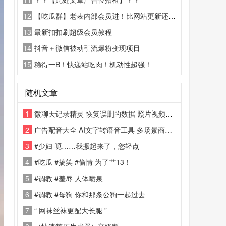
12
【吃瓜群】老表内部会员进！比网站更新还精彩！
13
最新扣扣刷超级会员教程
14
抖音＋微信被动引流爆粉变现项目
15
稳得一B！快递站吃肉！机动性超强！
随机文章
1
微聊天记录精灵 恢复误删的数据 照片视频信息等，截图可看具体功能
2
广告配音大全 AI文字转语音工具 多场景商用配音软件
3
#少妇 呃……我撅起来了，您轻点
4
#吃瓜 #搞笑 #偷情 为了艹13！
5
#调教 #羞辱 人体喷泉
6
#调教 #母狗 你和那条公狗一起过去
7
“ 网袜丝袜更配大长腿 ”