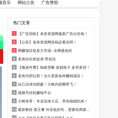
频音乐
网站公告
广告赞助
热门文章
1
【广告招租】老表资源网最新广告位价格！
2
【公告】老表资源网投稿必看说明！
3
网赚项目批发大市场--全网最低价
4
老表站长收徒弟 带创业
5
【撸派件费】独家垄断 发财路子 多劳多得！
6
老表内部社群！永久更新各种赚钱项目！
7
自己玩球别瞎蒙！大树内部圈带飞！
8
视频号挂机赚钱平台
9
大树体育：专业实体大店，带你稳稳吃肉！
10
最新教程 霸王餐 外卖低价吃，需要给商家好评
11
￥￥【此处文章广告位招租】￥￥