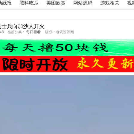
动线报
黑料吃瓜
美图欣赏
网站源码
游戏相关
视
列士兵向加沙人开火
53:48 当前分类：
每日看看
版权：老表资源网