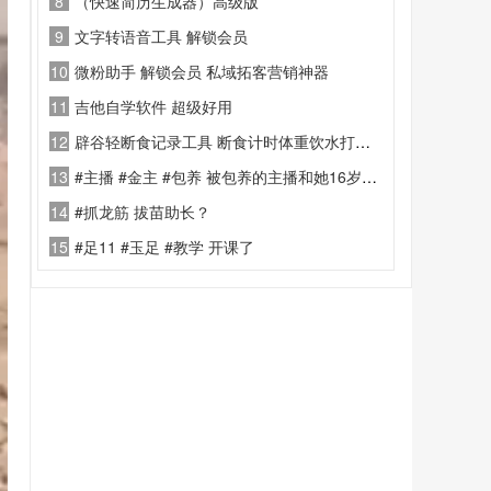
8
（快速简历生成器）高级版
9
文字转语音工具 解锁会员
10
微粉助手 解锁会员 私域拓客营销神器
11
吉他自学软件 超级好用
12
辟谷轻断食记录工具 断食计时体重饮水打卡APP[顶!]健康禁食数据记录软件
13
#主播 #金主 #包养 被包养的主播和她16岁的金主
14
#抓龙筋 拔苗助长？
15
#足11 #玉足 #教学 开课了