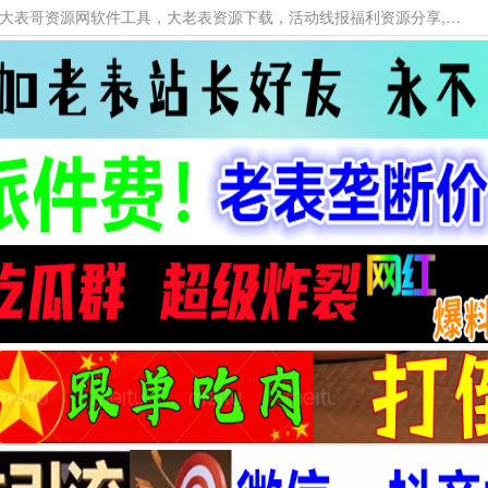
本网站提供资源工具下载，大老表资源工具，大表哥资源网软件工具，大老表资源下载，活动线报福利资源分享,活动线报，大型网游经典游戏，网络热门技术游戏辅助交流与分享。