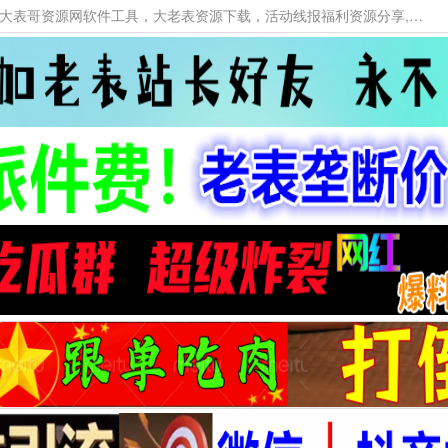
本网站提供资源工具下载，大老表资源工具，大表哥资源网软件工具，大老表资源下载，活动线报福利资源分享,活动线报，大型网游经典游戏，网络热门技术游戏辅助交流与分享。