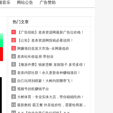
频音乐
网站公告
广告赞助
热门文章
1
【广告招租】老表资源网最新广告位价格！
2
【公告】老表资源网投稿必看说明！
3
网赚项目批发大市场--全网最低价
4
老表站长收徒弟 带创业
5
【撸派件费】独家垄断 发财路子 多劳多得！
6
老表内部社群！永久更新各种赚钱项目！
7
自己玩球别瞎蒙！大树内部圈带飞！
8
视频号挂机赚钱平台
9
大树体育：专业实体大店，带你稳稳吃肉！
10
最新教程 霸王餐 外卖低价吃，需要给商家好评
11
￥￥【此处文章广告位招租】￥￥