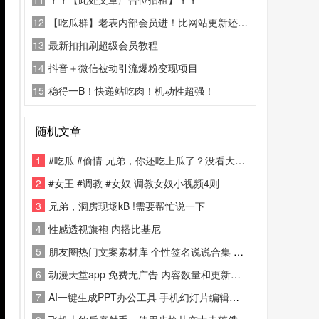
12
【吃瓜群】老表内部会员进！比网站更新还精彩！
13
最新扣扣刷超级会员教程
14
抖音＋微信被动引流爆粉变现项目
15
稳得一B！快递站吃肉！机动性超强！
随机文章
1
#吃瓜 #偷情 兄弟，你还吃上瓜了？没看大家都看你家呢吗？
2
#女王 #调教 #女奴 调教女奴小视频4则
3
兄弟，洞房现场kB !需要帮忙说一下
4
性感透视旗袍 内搭比基尼
5
朋友圈热门文案素材库 个性签名说说合集 微商发圈语录工具
6
动漫天堂app 免费无广告 内容数量和更新速度顶级
7
AI一键生成PPT办公工具 手机幻灯片编辑神器 海量多场景模板软件[顶!]