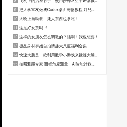
8
飞机上的后座射手，使用步枪从空中击落俄罗斯发射的 “沙赫德”（Shahed）攻击无人机
9
把大学室友做成Codex桌面宠物教程 好兄弟，一辈子 窝操
10
大晚上自助餐！死人东西也拿吃！
11
这是好女孩吗 ？
12
这样的女朋友怎么调教的？骚啊！我也想要！
13
极品身材御姐自拍情趣大尺度福利合集
14
快速大脑是一款利用数学小游戏来锻炼大脑，通过快速锻炼，来提升大脑灵活程度
15
拍照测距专家 面积角度测量｜AI智能计数｜随身精密工具箱