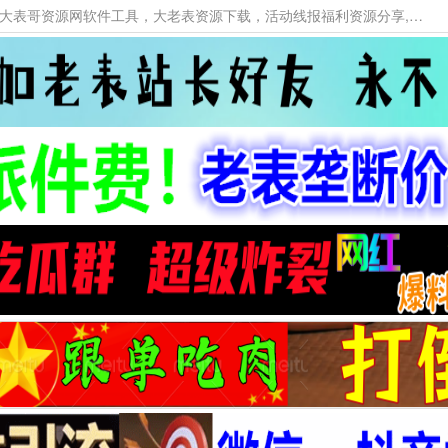
本网站提供资源工具下载，大老表资源工具，大表哥资源网软件工具，大老表资源下载，活动线报福利资源分享,活动线报，大型网游经典游戏，网络热门技术游戏辅助交流与分享。