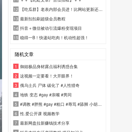
12
【吃瓜群】老表内部会员进！比网站更新还精彩！
13
最新扣扣刷超级会员教程
14
抖音＋微信被动引流爆粉变现项目
15
稳得一B！快递站吃肉！机动性超强！
随机文章
1
御姐极品身材露点福利诱惑合集
2
这视频一定要看！大开眼界！
3
俄乌士兵 尸体 碳化了 #人性猎奇
4
地铁 变态 #gay #亲嘴 #男同
5
#调教 #胖熊 #gay #粗口 #辱骂 #舔脚 小胡子 军团 太恶心了
6
性.爱公开课 视频教学
7
最新网盘拉新赚钱技术分享