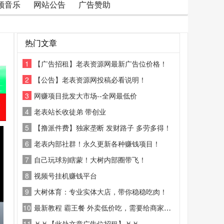
频音乐
网站公告
广告赞助
热门文章
1
【广告招租】老表资源网最新广告位价格！
2
【公告】老表资源网投稿必看说明！
3
网赚项目批发大市场--全网最低价
4
老表站长收徒弟 带创业
5
【撸派件费】独家垄断 发财路子 多劳多得！
6
老表内部社群！永久更新各种赚钱项目！
7
自己玩球别瞎蒙！大树内部圈带飞！
8
视频号挂机赚钱平台
9
大树体育：专业实体大店，带你稳稳吃肉！
10
最新教程 霸王餐 外卖低价吃，需要给商家好评
11
￥￥【此处文章广告位招租】￥￥