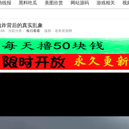
动线报
黑料吃瓜
美图欣赏
网站源码
游戏相关
视
电诈背后的真实乱象
21:48 当前分类：
每日看看
版权：老表资源网