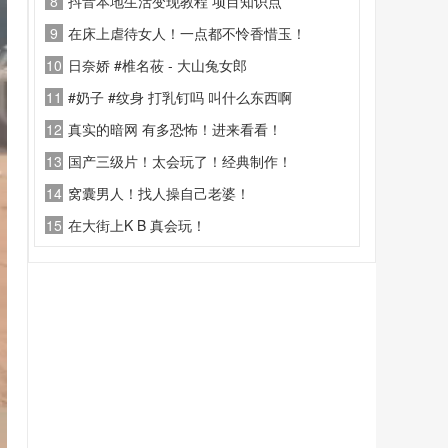
8
抖音本地生活变现教程 项目知识点
9
在床上虐待女人！一点都不怜香惜玉！
10
日奈娇 #椎名莜 - 大山兔女郎
11
#奶子 #纹身 打乳钉吗 叫什么东西啊
12
真实的暗网 有多恐怖！进来看看！
13
国产三级片！太会玩了！经典制作！
14
窝囊男人！找人操自己老婆！
15
在大街上K B 真会玩！