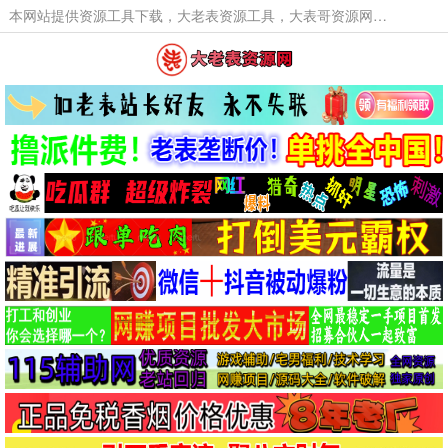
本网站提供资源工具下载，大老表资源工具，大表哥资源网软件工具，大老表资源下载，活动线报福利资源分享,活动线报，大型网游经典游戏，网络热门技术游戏辅助交流与分享。