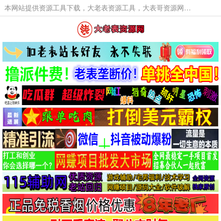
本网站提供资源工具下载，大老表资源工具，大表哥资源网软件工具，大老表资源下载，活动线报福利资源分享,活动线报，大型网游经典游戏，网络热门技术游戏辅助交流与分享。