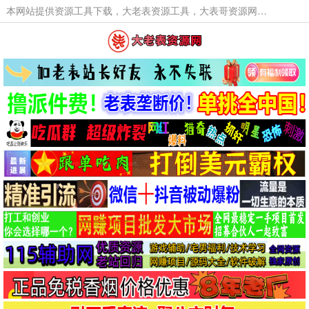
本网站提供资源工具下载，大老表资源工具，大表哥资源网软件工具，大老表资源下载，活动线报福利资源分享,活动线报，大型网游经典游戏，网络热门技术游戏辅助交流与分享。