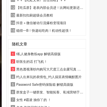
12
【吃瓜群】老表内部会员进！比网站更新还精彩！
13
最新扣扣刷超级会员教程
14
抖音＋微信被动引流爆粉变现项目
15
稳得一B！快递站吃肉！机动性超强！
随机文章
1
t私人健身教练app 解锁高级版
2
听医生的话 打飞机！
3
黑色透视薄纱内购写大尺度三点全露写真 风骚裸舞视频 #露点 #裸舞
4
约人出来玩的表情包_约人搞笑表情幽默图片
5
Password Safe密码保险箱 解锁高级版
6
群发盒子一键群发、智能拓客、私域营销于一身的全能营销助手，专门为微商
7
女性 #霸凌 抽你丫的 ！