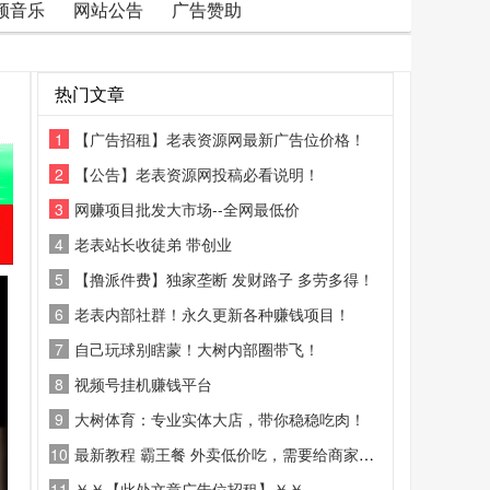
频音乐
网站公告
广告赞助
热门文章
1
【广告招租】老表资源网最新广告位价格！
2
【公告】老表资源网投稿必看说明！
3
网赚项目批发大市场--全网最低价
4
老表站长收徒弟 带创业
5
【撸派件费】独家垄断 发财路子 多劳多得！
6
老表内部社群！永久更新各种赚钱项目！
7
自己玩球别瞎蒙！大树内部圈带飞！
8
视频号挂机赚钱平台
9
大树体育：专业实体大店，带你稳稳吃肉！
10
最新教程 霸王餐 外卖低价吃，需要给商家好评
11
￥￥【此处文章广告位招租】￥￥