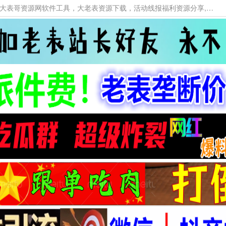
本网站提供资源工具下载，大老表资源工具，大表哥资源网软件工具，大老表资源下载，活动线报福利资源分享,活动线报，大型网游经典游戏，网络热门技术游戏辅助交流与分享。