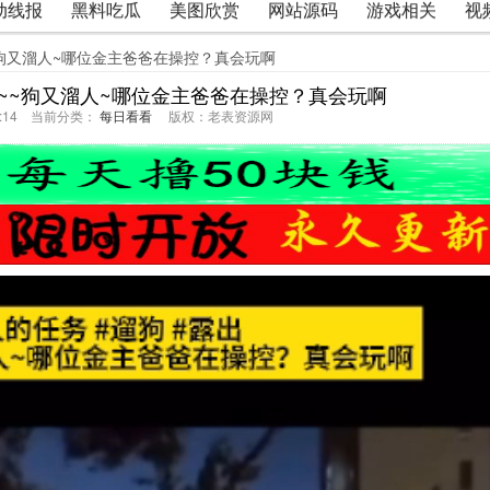
动线报
黑料吃瓜
美图欣赏
网站源码
游戏相关
视
~~狗又溜人~哪位金主爸爸在操控？真会玩啊
遛狗~~狗又溜人~哪位金主爸爸在操控？真会玩啊
15:14 当前分类：
每日看看
版权：老表资源网