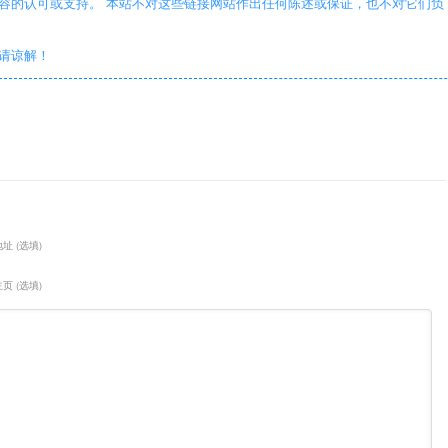
容的认可或支持。 本站不对这些链接网站作出任何陈述或保证，也不对它们负
敬请谅解！
址 (选填)
页 (选填)