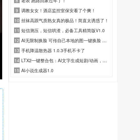
8
老表 跑路回家过年了！
9
调教女女！酒店监控室保安看了个爽！
10
丝袜高跟气质熟女真的极品！简直太诱惑了！
11
短信测压，短信哄渣，必备工具精简版V1.0
12
AI无限制换脸 可传自己本地的图一键换脸 支持自定义照片和视频
13
手机降温散热器 1.0.3手机不卡了
14
LTX2一键整合包：AI文字生成短剧/动画，音画同步+中文语音
15
AI小说生成器1.0