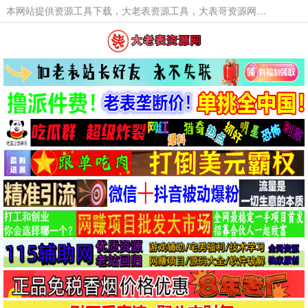
本网站提供资源工具下载，大老表资源工具，大表哥资源网软件工具，大老表资源下载，活动线报福利资源分享,活动线报，大型网游经典游戏，网络热门技术游戏辅助交流与分享。