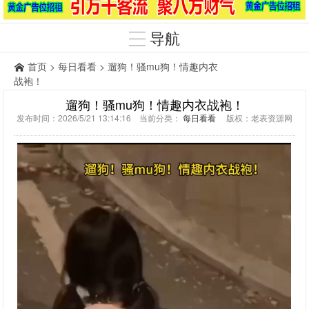
导航
首页
>
每日看看
> 遛狗！骚mu狗！情趣内衣
战袍！
遛狗！骚mu狗！情趣内衣战袍！
发布时间：2026/5/21 13:14:16 当前分类：
每日看看
版权：老表资源网