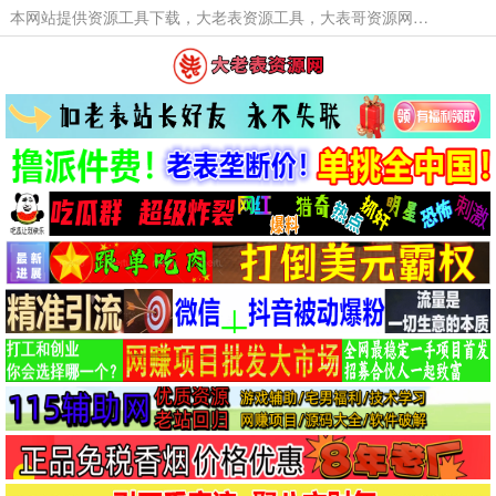
本网站提供资源工具下载，大老表资源工具，大表哥资源网软件工具，大老表资源下载，活动线报福利资源分享,活动线报，大型网游经典游戏，网络热门技术游戏辅助交流与分享。