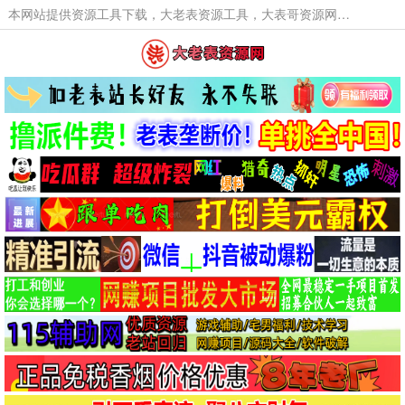
本网站提供资源工具下载，大老表资源工具，大表哥资源网软件工具，大老表资源下载，活动线报福利资源分享,活动线报，大型网游经典游戏，网络热门技术游戏辅助交流与分享。