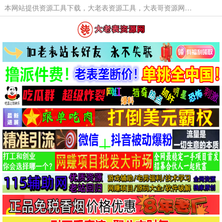
本网站提供资源工具下载，大老表资源工具，大表哥资源网软件工具，大老表资源下载，活动线报福利资源分享,活动线报，大型网游经典游戏，网络热门技术游戏辅助交流与分享。